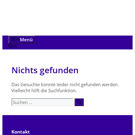
Zum
Inhalt
springen
Menü
Nichts gefunden
Das Gesuchte konnte leider nicht gefunden werden.
Vielleicht hilft die Suchfunktion.
Suchen
nach:
Kontakt