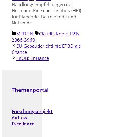
Handlungsempfehlungen des
Hermann-Rietschel-Instituts (HRI)
für Planende, Betreibende und
Nutzende.
Kategorien
Schlagwörter
MEDIEN
Claudia Kopic
,
ISSN
2366-3960
EU-Gebäuderichtlinie EPBD als
Chance
EnOB: EnHance
Themenportal
Forschungsprojekt
Airflow
Excellence