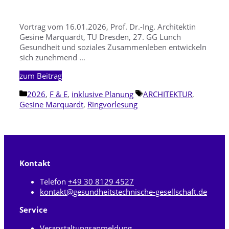
Vortrag vom 16.01.2026, Prof. Dr.-Ing. Architektin
Gesine Marquardt, TU Dresden, 27. GG Lunch
Gesundheit und soziales Zusammenleben entwickeln
sich zunehmend …
zum Beitrag
Kategorien
Schlagwörter
2026
,
F & E
,
inklusive Planung
ARCHITEKTUR
,
Gesine Marquardt
,
Ringvorlesung
Kontakt
Telefon
+49 30 8129 4527
kontakt@gesundheitstechnische-gesellschaft.de
Service
Veranstaltungsanmeldung