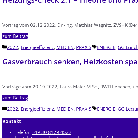
Vortrag vom 02.12.2022, Dr.-Ing. Matthias Wagnitz, ZVSHK (Berl
zum Beitrag
Kategorien
Schlagwörter
2022
,
Energieeffizienz
,
MEDIEN
,
PRAXIS
ENERGIE
,
GG Lunc
Gasverbrauch senken, Heizkosten sp
Vorträge vom 20.10.2022, Laura Maier M.Sc., RWTH Aachen, und 
zum Beitrag
Kategorien
Schlagwörter
2022
,
Energieeffizienz
,
MEDIEN
,
PRAXIS
ENERGIE
,
GG Lectu
Kontakt
Telefon
+49 30 8129 4527