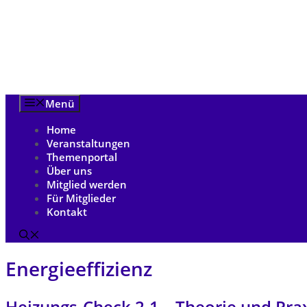
Zum
Inhalt
springen
Menü
Home
Veranstaltungen
Themenportal
Über uns
Mitglied werden
Für Mitglieder
Kontakt
Energieeffizienz
Heizungs-Check 2.1 – Theorie und Pra