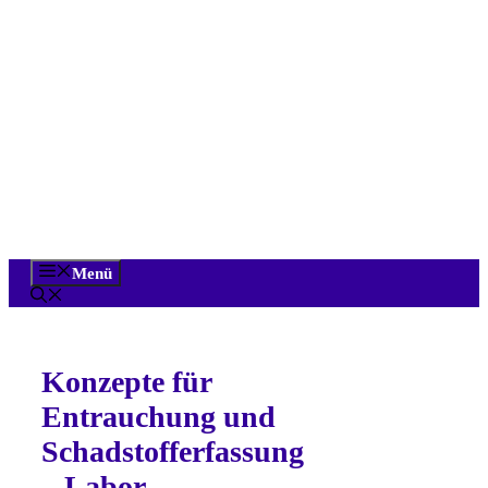
Zum
Inhalt
springen
Menü
Konzepte für
Entrauchung und
Schadstofferfassung
– Labor,