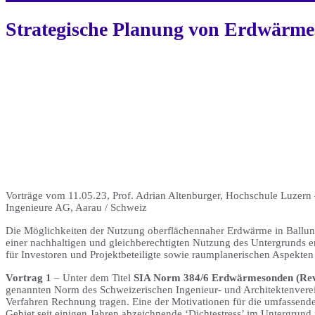
Strategische Planung von Erdwärm
Vorträge vom 11.05.23, Prof. Adrian Altenburger, Hochschule Luzern
Ingenieure AG, Aarau / Schweiz
Die Möglichkeiten der Nutzung oberflächennaher Erdwärme in Ballung
einer nachhaltigen und gleichberechtigten Nutzung des Untergrunds er
für Investoren und Projektbeteiligte sowie raumplanerischen Aspekten
Vortrag 1
– Unter dem Titel
SIA Norm 384/6 Erdwärmesonden (Rev
genannten Norm des Schweizerischen Ingenieur- und Architektenverein
Verfahren Rechnung tragen. Eine der Motivationen für die umfassen
Gebiet seit einigen Jahren abzeichnende ‘Dichtestress’ im Untergrund