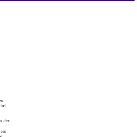
en
heit
n der
anem
nd