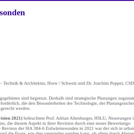
esonden
 – Technik & Architektur, Horw / Schweiz und Dr. Joachim Poppei, CSD
sgebieten sind begrenzt. Deshalb sind strategische Planungen zugunst
forderlich, die den Besonderheiten der Technologie, der Planungssicher
 gerecht werden.
ision 2021)
beleuchtete Prof. Adrian Altenburger, HSLU, Neuerungen i
s, die diesem Aspekt in ihrer Revision durch eine neues Bewertungs-
de Revison der SIA 384-6 Erdwärmesonden in 2021 war der sich in urb
 und die Frage, wie dies vermieden werden kann, ob allein durch Absta