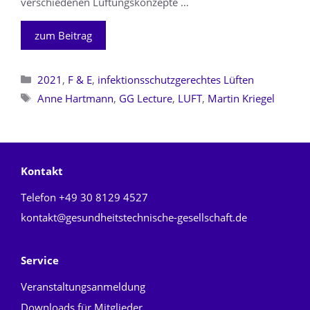
verschiedenen Lüftungskonzepte …
zum Beitrag
Kategorien
2021
,
F & E
,
infektionsschutzgerechtes Lüften
Schlagwörter
Anne Hartmann
,
GG Lecture
,
LUFT
,
Martin Kriegel
Kontakt
Telefon
+49 30 8129 4527
kontakt@gesundheitstechnische-gesellschaft.de
Service
Veranstaltungsanmeldung
Downloads für Mitglieder