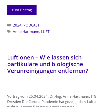
zum Beitrag
Kategorien
2024
,
PODCAST
Schlagwörter
Anne Hartmann
,
LUFT
Luftionen – Wie lassen sich
partikuläre und biologische
Verunreinigungen entfernen?
Vortrag vom 25.04.2024, Dr.-Ing. Anne Hartmann, ITG
Dresden Die Corona-Pandemie hat gezeigt, dass Lüften
nicht nur einen Beitrag zur Verbesserung …